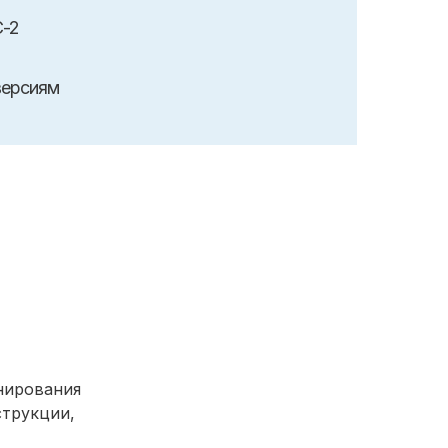
С-2
версиям
нирования
струкции,