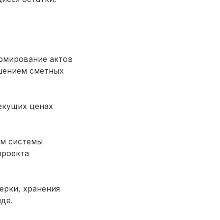
ормирование актов
ышением сметных
екущих ценах
ем системы
проекта
ерки, хранения
де.