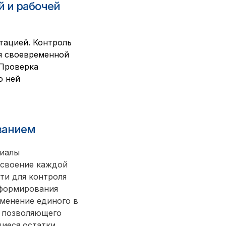
й и рабочей
тацией. Контроль
ия своевременной
 Проверка
о ней
ванием
риалы
исвоение каждой
ти для контроля
 формирования
именение единого в
, позволяющего
иеся остатки.