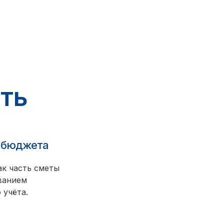
ть
ь бюджета
ак часть сметы
ованием
 учёта.