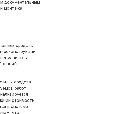
ым документальным
 и монтажа
новных средств
 (реконструкции,
специалистов
ебований
новных средств
бъемов работ
анализируется
лении стоимости
ся в системе
анам, что