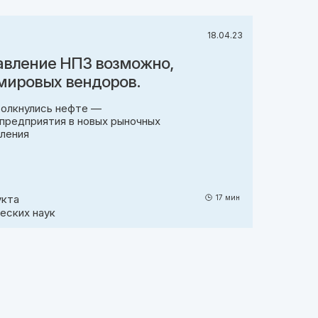
18.04.23
авление НПЗ возможно,
 мировых вендоров.
толкнулись нефте —
предприятия в новых рыночных
оления
укта
17 мин
еских наук