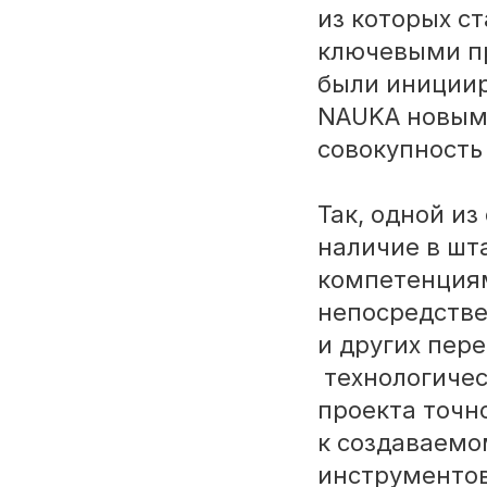
из которых с
ключевыми пр
были иниции
NAUKA новыми
совокупность
Так, одной и
наличие в шт
компетенциям
непосредстве
и других пер
технологичес
проекта точн
к создаваемо
инструментов