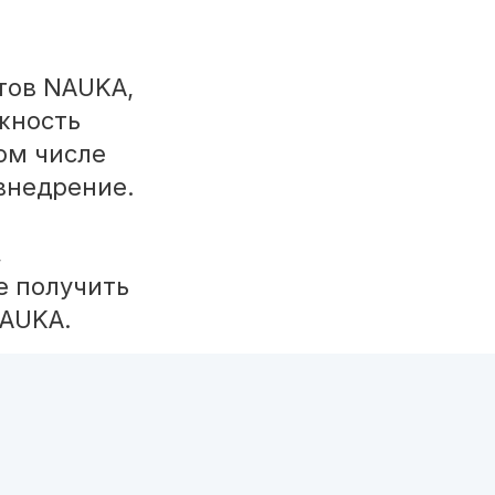
тов NAUKA,
жность
ом числе
 внедрение.
,
е получить
NAUKA.