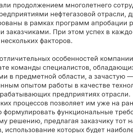
тали продолжением многолетнего сотр
едприятиями нефтегазовой отрасли, д
рованы в рамках программ апробации 
 заказчиками. При этом успех в кажд
 нескольких факторов.
з отличительных особенностей компании
ате команды специалистов, обладающи
и в предметной области, а зачастую 
нным опытом работы в качестве техно
ерабатывающих предприятиях отрасли.
ких процессов позволяет им уже на ра
о формулировать функциональные треб
му решению, предлагая заказчику тот 
, использование которых будет наибол