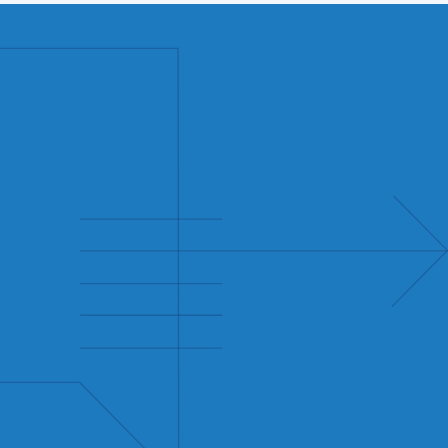
ных
Даю
согласие
на получение электронных
писем о новостях и мероприятиях NAUKA