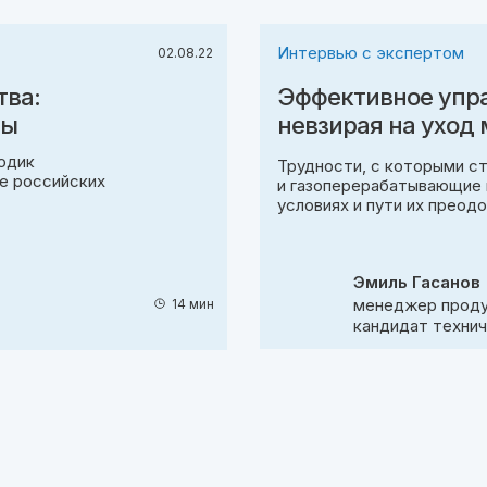
Интервью с экспертом
02.08.22
тва:
Эффективное упр
ты
невзирая на уход
одик
Трудности, с которыми с
ве российских
и газоперерабатывающие 
условиях и пути их преод
Эмиль Гасанов
менеджер прод
14 мин
кандидат технич