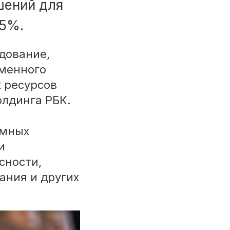
шений для
95%.
дование,
менного
х ресурсов
олдинга РБК.
емных
и
сности,
ания и других