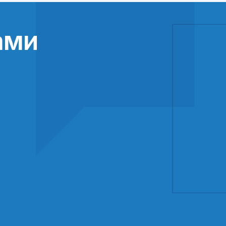
ами
Даю
согласие
на обработку персональ
данных в соответствии с
Политикой