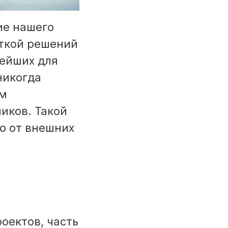
ие нашего
откой решений
нейших для
никогда
им
иков. Такой
мо от внешних
оектов, часть