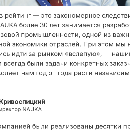
в рейтинг — это закономерное следств
NAUKA более 30 лет занимается разраб
азовой промышленности, одной из важ
ной экономики отраслей. При этом мы 
ись идти за рынком «вслепую», — наш
 всегда были задачи конкретных заказч
воляет нам год от года расти независи
Кривоспицкий
директор NAUKA
компанией были реализованы десятки пр