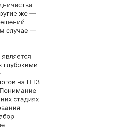
удничества
ругие же —
решений
ом случае —
 является
х глубокими
—
логов на НПЗ
 Понимание
нних стадиях
ования
набор
ее