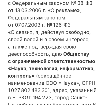
а также подтверждая свою
дееспособность, даю
Обществу
с ограниченной ответственностью
«Наука, технология, информатика,
контроль»
(сокращённое
наименование ООО «Наука», ОГРН
1 027 802 483 301, адрес, указанный
в ЕГРЮЛ: 194 223, город Санкт-
Петербург, улица Курчатова, дом 6,
корпус 4, пом. 2Н лит. А, адрес
электронной почты
nauka.privacy@ntik.ru
), настоящее
согласие на получение рекламных
и информационных материалов
по сетям электросвязи, подвижной
радиотелефонной связи, в том
числе рассылок по электронной
почте, в SMS, мессенджерах,
по указанным мной контактным
данным.