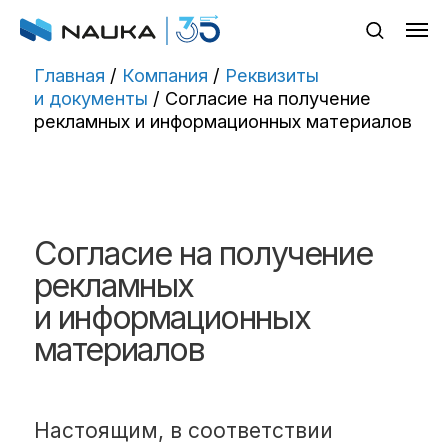
Главная
/
Компания
/
Реквизиты
и документы
/ Cогласие на получение
рекламных и информационных материалов
Cогласие на получение
рекламных
и информационных
материалов
Настоящим, в соответствии
с Федеральным законом № 38-ФЗ
от 13.03.2006 г. «О рекламе»,
Федеральным законом
от 07.07.2003 г. № 126-ФЗ
«О связи», я, действуя свободно,
своей волей и в своём интересе,