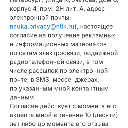
Согласие действует с момента его
акцепта мной в течение 10 (десяти)
лет либо до момента его отзыва
или ликвидации, реорганизации
ООО «Наука» — в зависимости
от того, что произойдёт раньше.
Я уведомлен и согласен с тем, что
настоящее согласие может быть
отозвано мной одним
из следующих способов:
— направление письменного
заявления согласно
вышеуказанным контактным
данным ООО «Наука»;
— отписка от рассылки путём
перехода по ссылке «
Отписаться
»
в электронном письме,
сообщении;
— направление электронного
сообщения ООО «Наука»