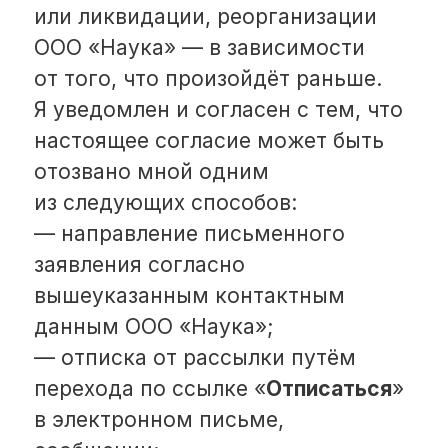
на вышеуказанный адрес
электронной почты.
+7 812 346-61-49
office@ntik.ru
Направления
Цифровизация переработки нефти и газа
Управление производственными активами
Управление финансами и бюджетирование
Электронный документооборот
Решения
Производственный учет
Оптимальное планирование производства
Моделирование технологических процессов
Энергоэффективность предприятия