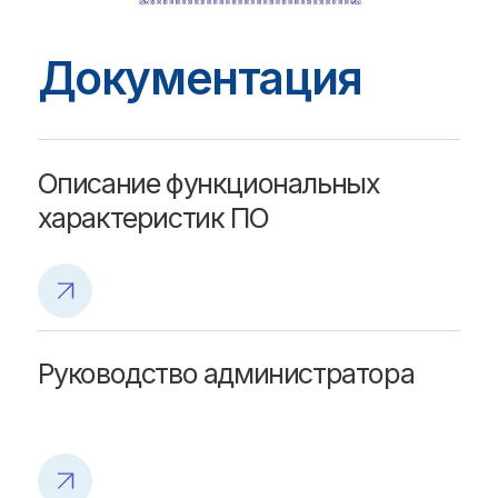
и ремонта
+7 812 346-61-49
office@ntik.ru
Направления
Цифровизация переработки нефти и газа
Управление производственными активами
Управление финансами и бюджетирование
Электронный документооборот
Решения
Производственный учет
Оптимальное планирование производства
Моделирование технологических процессов
Энергоэффективность предприятия