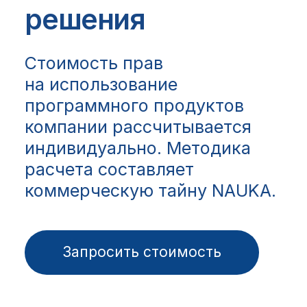
support_eam@ntik.ru
Связаться с нами