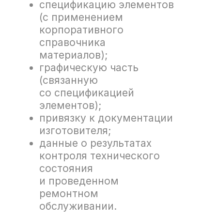
способами учета.
Подготовка ведомости
работ, расчет общих
бюджетов в масштабе года.
Сегментирование
содержания квартальных
смет по видам
оборудования, видам
обслуживания и т. д.
Формирование ведомости
работ на ревизию
оборудования на основе
информации о составных
элементах объектов,
принятых технологиях
ремонтов и нормах
расходования материалов.
Использование единого
справочника материалов
в паспортах, ведомостях
работ и заявках
на материалы.