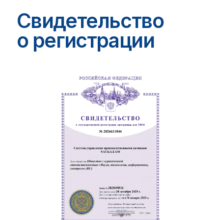
Я согласен на обработку
персональных
данных
Я ознакомлен с
политикой
конфиденциальности
Я согласен получать на e-mail
информационные рассылки о
мероприятиях и новостях компании
NAUKA
Отправить
Павел Белоусов
Руководитель
направления
автоматизации
технического
обслуживания