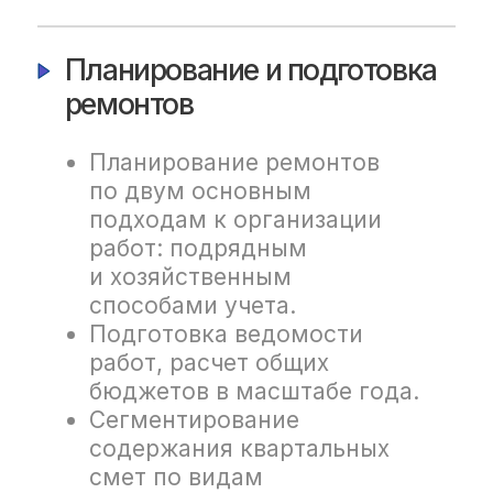
Мониторинг
и прогнозирование
технического состояния
Контроль состояния объектов,
помощь в проведении
экспертизы промышленной
безопасности и учет ее
результатов при подготовке
ремонтных работ для
устранения выявленных
неисправностей.
Контроль исполнения
ремонтов
Контроль выполнения работ
подрядным
и хозяйственным
способами учёта.
Учёт расхода материалов