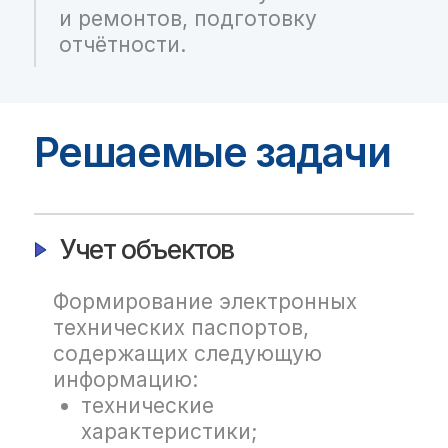
материалов);
графическую часть
(связанную
со спецификацией
элементов);
привязку к документации
изготовителя;
данные о результатах
контроля технического
состояния
и проведенном
ремонтном
обслуживании.
Планирование и подготовка
ремонтов
Планирование ремонтов
по двум основным
подходам к организации
работ: подрядным
и хозяйственным