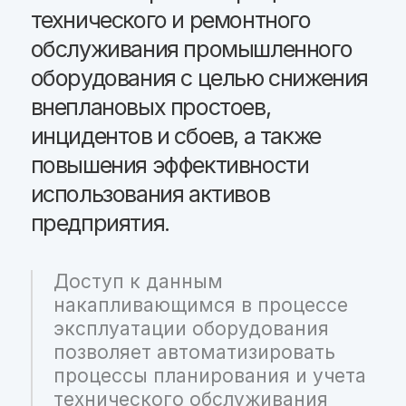
эксплуатации оборудования
позволяет автоматизировать
процессы планирования и учета
технического обслуживания
и ремонтов, подготовку
отчётности.
Решаемые задачи
Учет объектов
Формирование электронных
технических паспортов,
содержащих следующую
информацию:
технические
характеристики;
спецификацию элементов
(с применением
корпоративного
справочника