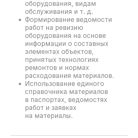
и затраченного времени.
Расчёт стоимости
выполненных работ.
Контроль соблюдения
условий договоров:
обеспеченности
материалами, сроков
и стоимости.
Преимущества
решения
Отечественная
разработка
Полноценная замена ушедшим
с российского рынка решениям.