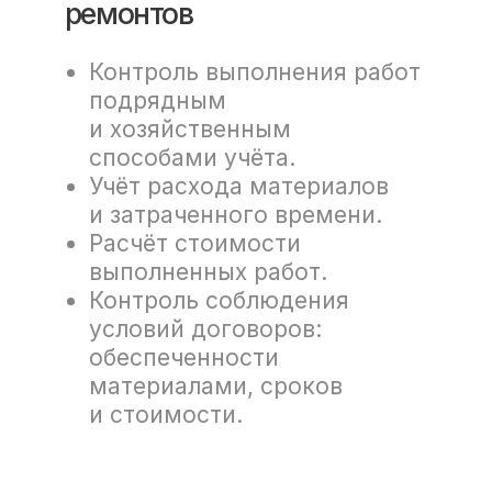
Стоимость прав
на использование
программного продуктов
компании рассчитывается
индивидуально. Методика
расчета составляет
коммерческую тайну NAUKA.
Запросить стоимость
Свидетельство
о регистрации